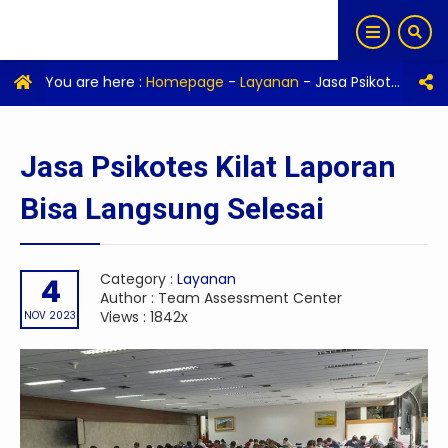
You are here :
Homepage
-
Layanan
-
Jasa Psikotes Kilat Laporan Bisa Langsung Selesai
Jasa Psikotes Kilat Laporan
Bisa Langsung Selesai
Category :
Layanan
4
Author : Team Assessment Center
Views : 1842x
NOV 2023