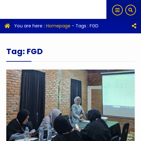
You are here :
Homepage
- Tags :
FGD
Tag:
FGD